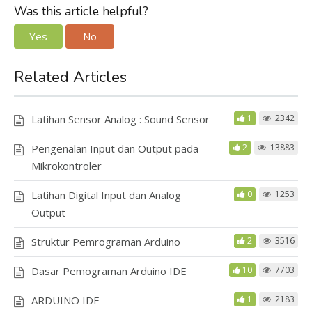
Was this article helpful?
Yes
No
Related Articles
Latihan Sensor Analog : Sound Sensor
1
2342
Pengenalan Input dan Output pada
2
13883
Mikrokontroler
Latihan Digital Input dan Analog
0
1253
Output
Struktur Pemrograman Arduino
2
3516
Dasar Pemograman Arduino IDE
10
7703
ARDUINO IDE
1
2183