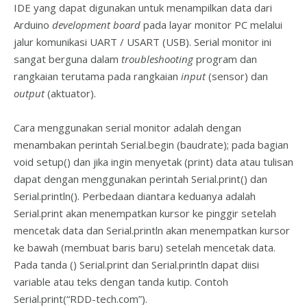
IDE yang dapat digunakan untuk menampilkan data dari
Arduino
development board
pada layar monitor PC melalui
jalur komunikasi UART / USART (USB). Serial monitor ini
sangat berguna dalam
troubleshooting
program dan
rangkaian terutama pada rangkaian
input
(sensor) dan
output
(aktuator).
Cara menggunakan serial monitor adalah dengan
menambakan perintah Serial.begin (baudrate); pada bagian
void setup() dan jika ingin menyetak (print) data atau tulisan
dapat dengan menggunakan perintah Serial.print() dan
Serial.println(). Perbedaan diantara keduanya adalah
Serial.print akan menempatkan kursor ke pinggir setelah
mencetak data dan Serial.println akan menempatkan kursor
ke bawah (membuat baris baru) setelah mencetak data.
Pada tanda () Serial.print dan Serial.println dapat diisi
variable atau teks dengan tanda kutip. Contoh
Serial.print(“RDD-tech.com”).