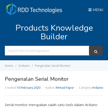
MENU
Products Knowledge
Builder
Search
For
Home
Arduino
Pengenalan Serial Monitor
Pengenalan Serial Monitor
Created
10 February 2020
Author
Ahmad Fajrur
Category
Arduino
Serial monitor merupakan salah satu
tools
dalam Arduino