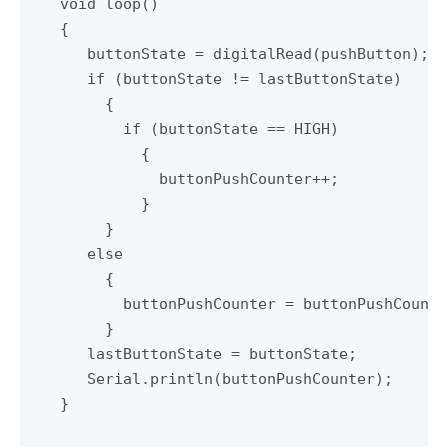
void loop()

{

   buttonState = digitalRead(pushButton);

   if (buttonState != lastButtonState)

     {

       if (buttonState == HIGH)

         {

           buttonPushCounter++;

         }

     }

   else

     {

       buttonPushCounter = buttonPushCounter
     }

   lastButtonState = buttonState;

   Serial.println(buttonPushCounter);

}