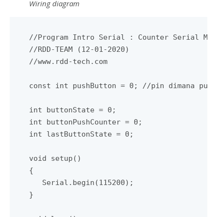
Wiring diagram
//Program Intro Serial : Counter Serial Moni
//RDD-TEAM (12-01-2020)

//www.rdd-tech.com

const int pushButton = 0; //pin dimana push
int buttonState = 0;

int buttonPushCounter = 0;

int lastButtonState = 0;

void setup()

{

   Serial.begin(115200);

}
