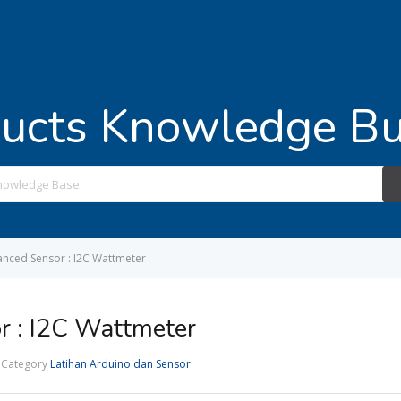
ucts Knowledge Bu
Search
For
anced Sensor : I2C Wattmeter
r : I2C Wattmeter
Category
Latihan Arduino dan Sensor