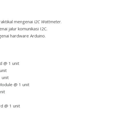
raktikal mengenai
I2C Wattmeter
.
ai jalur komunikasi I2C.
nai hardware Arduino.
 @ 1 unit
unit
 unit
odule @ 1 unit
nit
d @ 1 unit