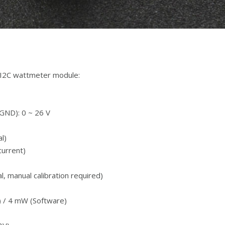
 I2C wattmeter module:
 GND): 0 ~ 26 V
l)
current)
l, manual calibration required)
 / 4 mW (Software)